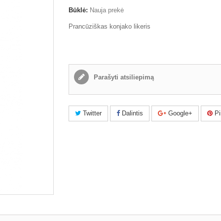
Būklė:
Nauja prekė
Prancūziškas konjako likeris
Parašyti atsiliepimą
Twitter
Dalintis
Google+
Pi