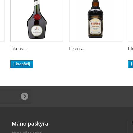
Likeris...
Likeris...
Lik
Į krepšelį
Į
Mano paskyra