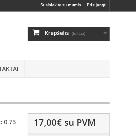
Susisiekite su mumis
Prisijungti
Krepšelis
(tuščia)
TAKTAI
17,00€
su PVM
c 0.75