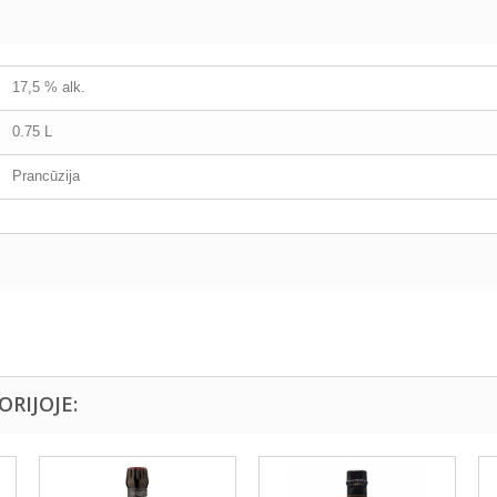
17,5 % alk.
0.75 L
Prancūzija
ORIJOJE: