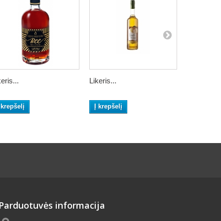
eris...
Likeris...
Likeris...
 krepšelį
Į krepšelį
Į krepšelį
Parduotuvės informacija