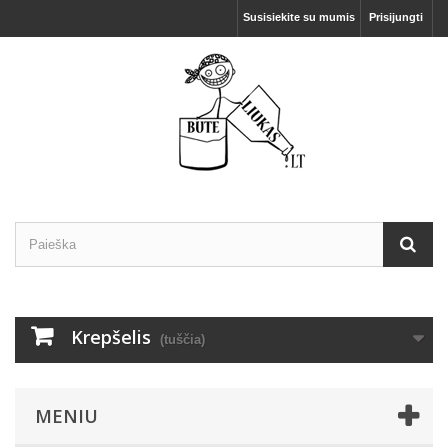
Susisiekite su mumis
Prisijungti
Krepšelis
(tuščia)
MENIU