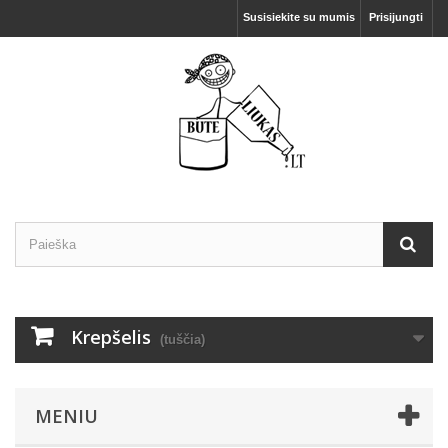
Susisiekite su mumis
Prisijungti
Krepšelis
(tuščia)
MENIU