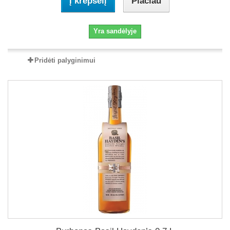
Į krepšelį
Plačiau
Yra sandėlyje
Pridėti palyginimui