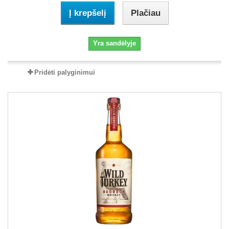
Į krepšelį
Plačiau
Yra sandėlyje
Pridėti palyginimui