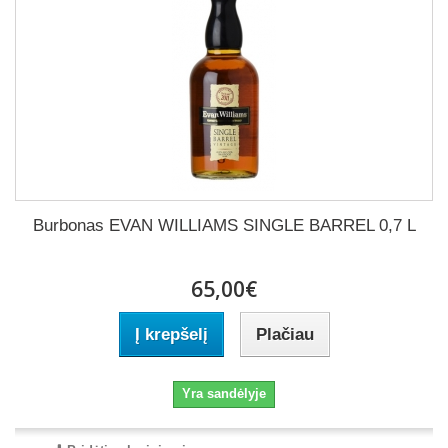
Burbonas EVAN WILLIAMS SINGLE BARREL 0,7 L
65,00€
Į krepšelį
Plačiau
Yra sandėlyje