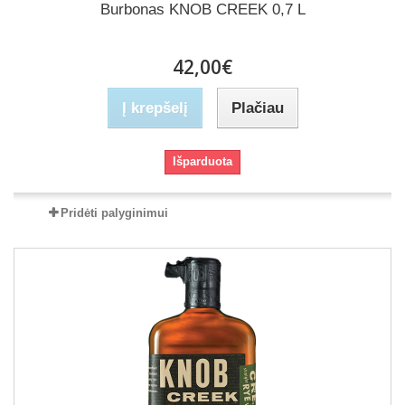
Burbonas KNOB CREEK 0,7 L
42,00€
Į krepšelį
Plačiau
Išparduota
Pridėti palyginimui