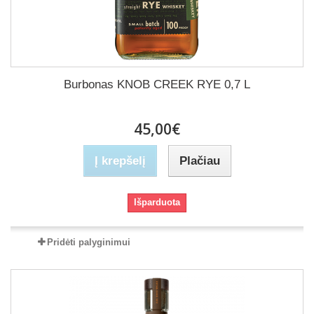
Burbonas KNOB CREEK RYE 0,7 L
45,00€
Į krepšelį
Plačiau
Išparduota
Pridėti palyginimui