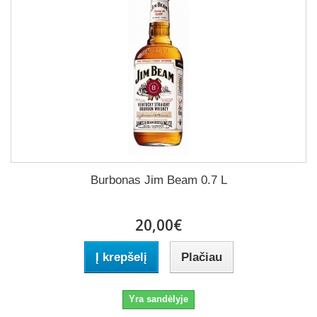
Burbonas Jim Beam 0.7 L
20,00€
Į krepšelį
Plačiau
Yra sandėlyje