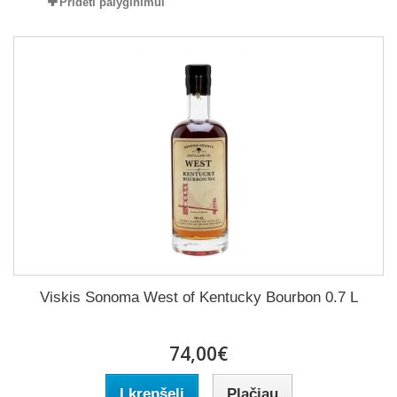
Pridėti palyginimui
Viskis Sonoma West of Kentucky Bourbon 0.7 L
74,00€
Į krepšelį
Plačiau