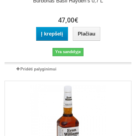
Burbonas Basil Hayden’s 0,7 L
47,00€
Į krepšelį
Plačiau
Yra sandėlyje
Pridėti palyginimui