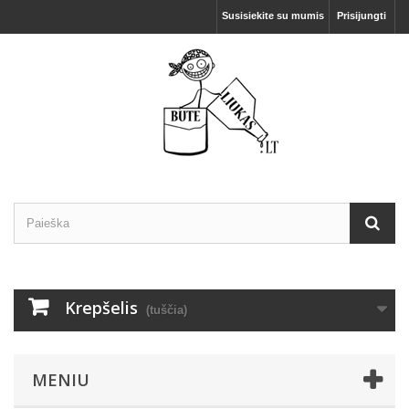
Susisiekite su mumis
Prisijungti
Krepšelis
(tuščia)
MENIU