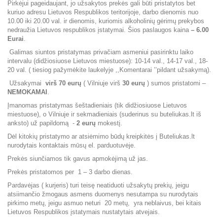
Pirkėjui pageidaujant, jo užsakytos prekės gali būti pristatytos bet
kuriuo adresu Lietuvos Respublikos teritorijoje, darbo dienomis nuo
10.00 iki 20.00 val. ir dienomis, kuriomis alkoholinių gėrimų prekybos
nedraužia Lietuvos respublikos įstatymai. Šios paslaugos kaina
– 6.00
Eurai
.
Galimas siuntos pristatymas privačiam asmeniui pasirinktu laiko
intervalu (didžiosiuose Lietuvos miestuose): 10-14 val., 14-17 val., 18-
20 val. ( tiesiog pažymėkite laukelyje ,,Komentarai ’’pildant užsakymą).
Užsakymai
virš
70 eurų
( Vilniuje virš
30 eurų
) sumos pristatomi –
NEMOKAMAI
.
Įmanomas pristatymas šeštadieniais (tik didžiosiuose Lietuvos
miestuose), o Vilniuje ir sekmadieniais (suderinus su buteliukas.lt iš
anksto) už papildomą -
2 eurų
mokestį.
Dėl kitokių pristatymo ar atsiėmimo būdų kreipkitės į Buteliukas.lt
nurodytais kontaktais mūsų el. parduotuvėje.
Prekės siunčiamos tik gavus apmokėjimą už jas.
Prekės pristatomos per 1 – 3 darbo dienas.
Pardavėjas ( kurjeris) turi teisę neatiduoti užsakytų prekių, jeigu
atsiimančio žmogaus asmens duomenys nesutampa su nurodytais
pirkimo metų, jeigu asmuo neturi 20 metų, yra neblaivus, bei kitais
Lietuvos Respublikos įstatymais nustatytais atvejais.