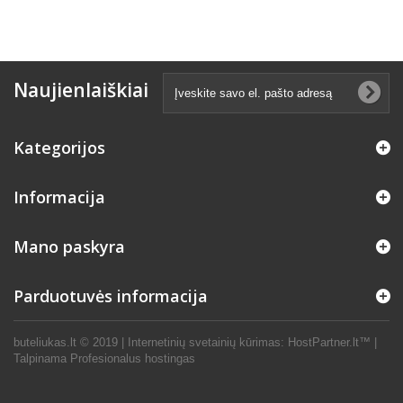
Naujienlaiškiai
Kategorijos
Informacija
Mano paskyra
Parduotuvės informacija
buteliukas.lt © 2019 |
Internetinių svetainių kūrimas
:
HostPartner.lt™
|
Talpinama
Profesionalus hostingas